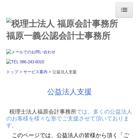
トップ
事務所案内
サービス案内
料金表
トップ
>
サービス案内
> 公益法人支援
よくある質問
公益法人支援
採用情報
スタッフインタビュー
税理士法人福原会計事務所
では、多くの公益法人
募集要項
のお客様を様々な形でご支援させて頂いておりま
す。
お問い合わせ
このページでは、公益法人の皆様から頂く「ご