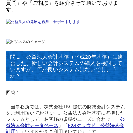
質問」や「ご相談」を
紹介させて頂い
ておりま
す。
問１ 公益法人会計基準（平成20年基準）に適
合した、新しい会計システムの導入を検討して
いますが、何か良いシステムはないでしょう
か？
回答１
当事務所では、株式会社TKC提供の財務会計システム
をご利用頂いております。公益法人会計基準に準拠した
システムとして、お客様の規模やニーズに合わせ、
「
公
益法人会計データベース
」「
FX4クラウド（公益法人会
計用）
」
いずれかをご利用頂いております。