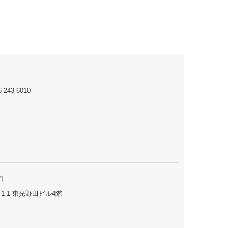
グ
]
-1-1 東光野田ビル4階